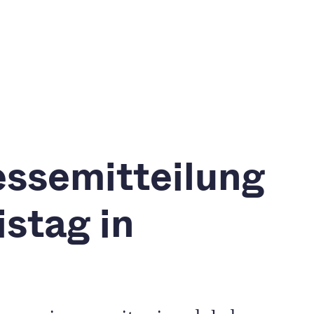
essemitteilung
stag in