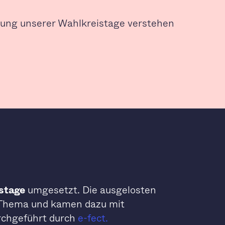
ung unserer Wahlkreistage verstehen
stage
umgesetzt. Die ausgelosten
n Thema und kamen dazu mit
rchgeführt durch
e-fect.